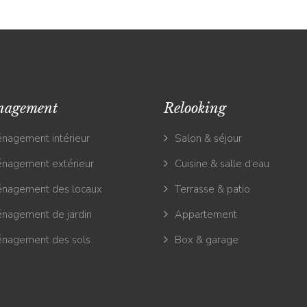
nagement
Relooking
nagement intérieur
Salon & séjour
nagement extérieur
Cuisine & salle d’eau
nagement des locaux
Terrasse & patio
nagement de jardin
Appartement
nagement des sols
Box & garage