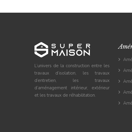
Amé
Amé
L’univers de la construction entre les
Amé
travaux d’isolation, les travaux
d’entretien, les travaux
Amé
d’aménagement intérieur, extérieur
Amé
et les travaux de réhabilitation.
Amé