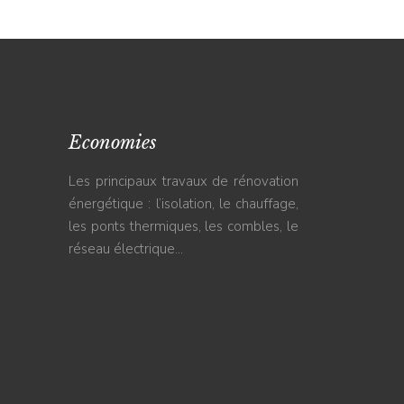
Economies
Les principaux travaux de rénovation
énergétique : l’isolation, le chauffage,
les ponts thermiques, les combles, le
réseau électrique…