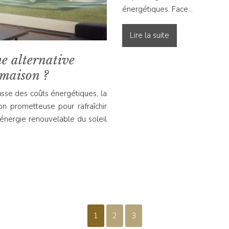
énergétiques. Face…
Lire la suite
ne alternative
 maison ?
usse des coûts énergétiques, la
on prometteuse pour rafraîchir
’énergie renouvelable du soleil
1
2
3