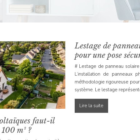
Lestage de panneau
pour une pose sécur
# Lestage de panneau solaire 
L’installation de panneaux p
méthodologie rigoureuse pour ga
système. Le lestage représente
Lire la suite
taïques faut-il
 100 m² ?