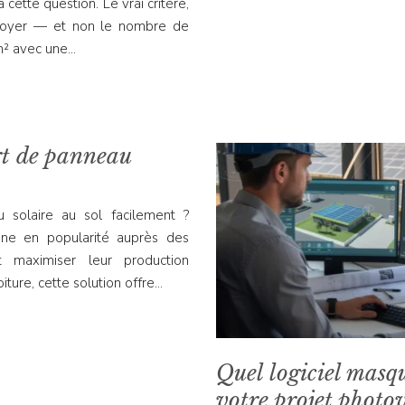
 cette question. Le vrai critère,
 foyer — et non le nombre de
m² avec une…
t de panneau
solaire au sol facilement ?
agne en popularité auprès des
nt maximiser leur production
iture, cette solution offre…
Quel logiciel masqu
votre projet photo